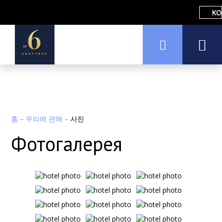
KO
홈
–
우리에 관해
–
사진
Фотогалерея